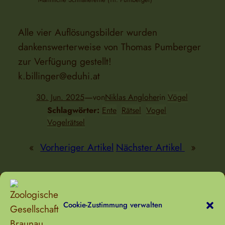
Alle vier Auflösungsbilder wurden
dankenswerterweise von Thomas Pumberger
zur Verfügung gestellt!
k.billinger@eduhi.at
—
30. Jun. 2025
von
Niklas Angloher
in
Vögel
Schlagwörter:
Ente
Rätsel
Vogel
Vogelrätsel
«
Vorheriger Artikel
Nächster Artikel
»
Suchen
Suchen
Cookie-Zustimmung verwalten
Zoologische Gesellschaft Braunau