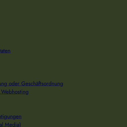
Daten
ng oder Geschäftsordnung
d Webhosting
htigungen
al Media)