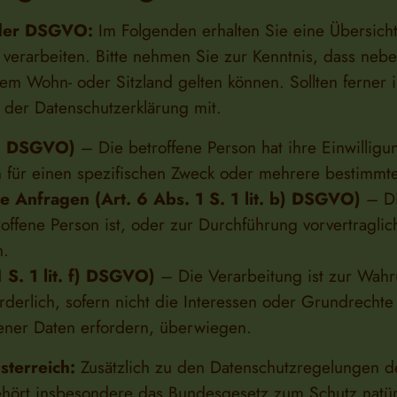
 der DSGVO:
Im Folgenden erhalten Sie eine Übersic
verarbeiten. Bitte nehmen Sie zur Kenntnis, dass ne
m Wohn- oder Sitzland gelten können. Sollten ferner im
n der Datenschutzerklärung mit.
 a) DSGVO)
– Die betroffene Person hat ihre Einwilligu
 für einen spezifischen Zweck oder mehrere bestimm
e Anfragen (Art. 6 Abs. 1 S. 1 lit. b) DSGVO)
– Die
roffene Person ist, oder zur Durchführung vorvertragli
n.
 S. 1 lit. f) DSGVO)
– Die Verarbeitung ist zur Wahr
orderlich, sofern nicht die Interessen oder Grundrecht
ener Daten erfordern, überwiegen.
sterreich:
Zusätzlich zu den Datenschutzregelungen 
ehört insbesondere das Bundesgesetz zum Schutz natür