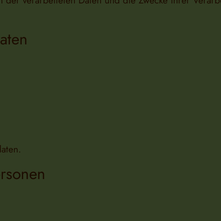
en der verarbeiteten Daten und die Zwecke ihrer Verar
Daten
aten.
ersonen